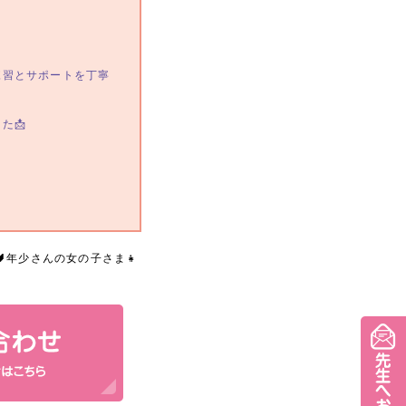
練習とサポートを丁寧
た📩
🔰年少さんの女の子さま👧