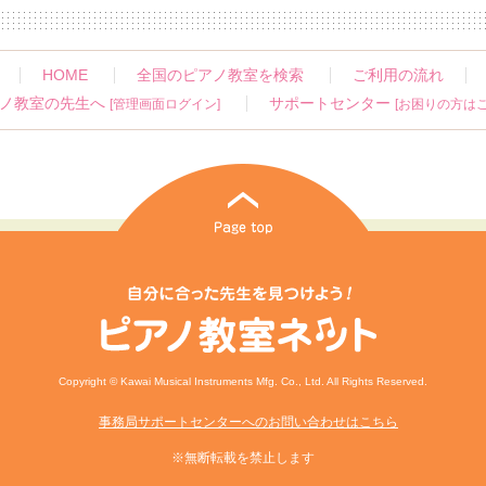
HOME
全国のピアノ教室を検索
ご利用の流れ
ノ教室の先生へ
サポートセンター
[管理画面ログイン]
[お困りの方はこ
Copyright © Kawai Musical Instruments Mfg. Co., Ltd. All Rights Reserved.
事務局サポートセンターへのお問い合わせはこちら
※無断転載を禁止します