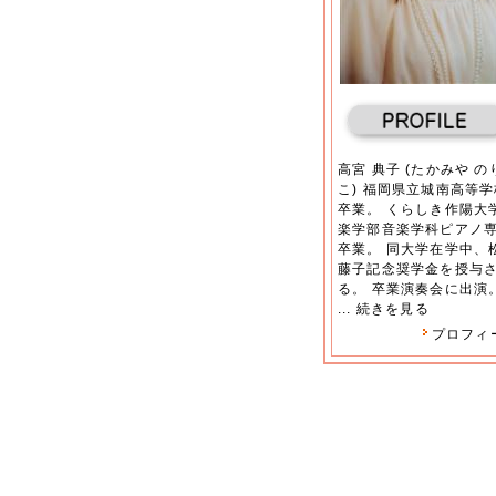
高宮 典子 (たかみや の
こ) 福岡県立城南高等学
卒業。 くらしき作陽大
楽学部音楽学科ピアノ
卒業。 同大学在学中、
藤子記念奨学金を授与
る。 卒業演奏会に出演
...
続きを見る
プロフィ