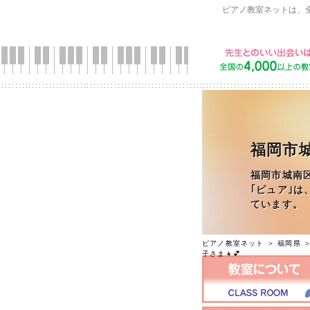
ピアノ教室ネットは、
福岡市
福岡市城南
｢ピュア｣
ています。
ピアノ教室ネット
＞
福岡県
子さま👧💕