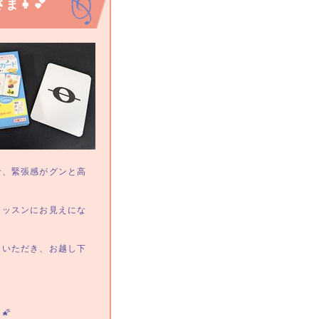
👧💕
で、緊張感がグンと高
レッスンにお見えにな
をいただき、お越し下
🌠