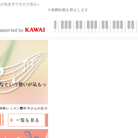
会
の先生方ですので安心♪
※無断転載を禁止します
いなという想いが込もっ
体験レッスン🎹年中さんの女の
一覧を見る