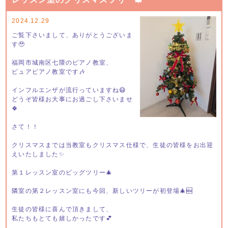
2024.12.29
ご覧下さいまして、ありがとうございま
す🥹
福岡市城南区七隈のピアノ教室、
ピュアピアノ教室です🎶
インフルエンザが流行っていますね😷
どうぞ皆様お大事にお過ごし下さいませ
🍀
さて！！
クリスマスまでは当教室もクリスマス仕様で、生徒の皆様をお出迎
えいたしました✨
第１レッスン室のビッグツリー🎄
隣室の第２レッスン室にも今回、新しいツリーが初登場🎄🆕
生徒の皆様に喜んで頂きまして、
私たちもとても嬉しかったです💕