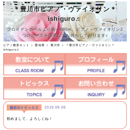
＊豊川市ピアノ・ヴァイオリン＊
ishiguro♬
フロイデンホールより南へ600m。ピアノ・ヴァイオリン2
つのコースを用意してお待ちしております♪
ピアノ教室ネット
＞
愛知県
＞
豊川市
＞
＊豊川市ピアノ・ヴァイオリン＊
ishiguro♬
2026.08.06
初めまして、よろしくね！