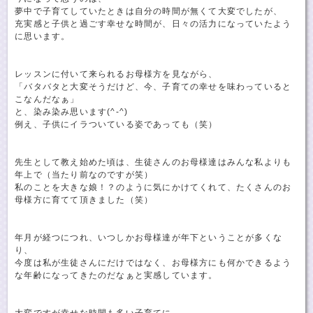
夢中で子育てしていたときは自分の時間が無くて大変でしたが、
充実感と子供と過ごす幸せな時間が、日々の活力になっていたよう
に思います。
レッスンに付いて来られるお母様方を見ながら、
「バタバタと大変そうだけど、今、子育ての幸せを味わっていると
こなんだなぁ」
と、染み染み思います(^-^)
例え、子供にイラついている姿であっても（笑）
先生として教え始めた頃は、生徒さんのお母様達はみんな私よりも
年上で（当たり前なのですが笑）
私のことを大きな娘！？のように気にかけてくれて、たくさんのお
母様方に育てて頂きました（笑）
年月が経つにつれ、いつしかお母様達が年下ということが多くな
り、
今度は私が生徒さんにだけではなく、お母様方にも何かできるよう
な年齢になってきたのだなぁと実感しています。
大変ですが幸せな時間も多い子育てに、