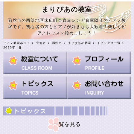
まりぴあの教室
函館市の西部地区末広町金森赤レンガ倉庫隣りのピアノ教
室です。初心者の方もピアノが好きなら大歓迎！楽しくピ
アノレッスン始めましょう！
ピアノ教室ネット
＞
北海道
＞
函館市
＞
まりぴあの教室
＞
トピックス一覧
＞
2020年、春
一覧を見る