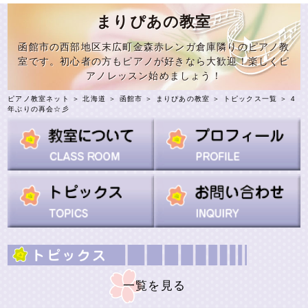
まりぴあの教室
函館市の西部地区末広町金森赤レンガ倉庫隣りのピアノ教
室です。初心者の方もピアノが好きなら大歓迎！楽しくピ
アノレッスン始めましょう！
ピアノ教室ネット
＞
北海道
＞
函館市
＞
まりぴあの教室
＞
トピックス一覧
＞ 4
年ぶりの再会☆彡
一覧を見る