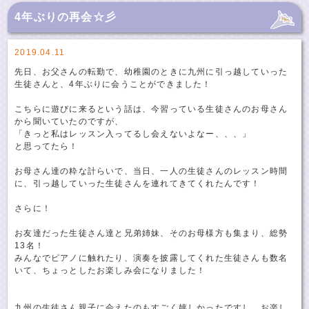
4年ぶりの再会☆彡
2019.04.11
先日、お父さんの転勤で、幼稚園のときに九州に引っ越していった
生徒さんと、4年ぶりに会うことができました！
こちらに遊びに来るという話は、今習っている生徒さんのお母さん
から聞いていたのですが、
「きっと私はレッスン入ってるし会えないよなー、、、」
と思ってたら！
お母さん達の粋な計らいで、当日、一人の生徒さんのレッスン時間
に、引っ越していった生徒さんを連れてきてくれたんです！
さらに！
お友達だった生徒さん達と兄弟姉妹、そのお母様方も集まり、総勢
13名！
みんなでピアノに触れたり、演奏を披露してくれた生徒さんも数名
いて、ちょっとしたお楽しみ会になりました！
九州の生徒さん親子に会えたのもすごく嬉しかったですし、お楽し