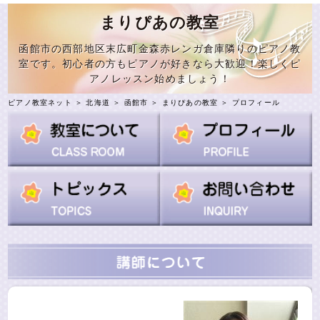
まりぴあの教室
函館市の西部地区末広町金森赤レンガ倉庫隣りのピアノ教
室です。初心者の方もピアノが好きなら大歓迎！楽しくピ
アノレッスン始めましょう！
ピアノ教室ネット
＞
北海道
＞
函館市
＞
まりぴあの教室
＞ プロフィール