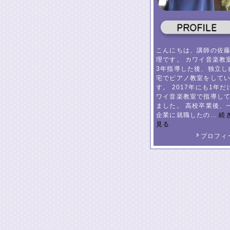
こんにちは、講師の佐
理です。 カワイ音楽教
3年指導した後、独立し
宅でピアノ教室をして
す。 2017年にも1年だ
ワイ音楽教室で指導し
ました。 高校卒業後、
企業に就職したの...
続
見る
プロフィ