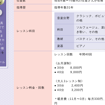
生徒数
現在6歳〜70歳代の生徒さんが在籍
指導歴
指導年数31年
クラシック、ポピュ
音楽分野
の他
藤真
室で
ソルフェージュ、楽
科目
レッスン科目
自
き歌い、その他
いま
教材
バスティン、その他
けカ
てい
楽器
ピアノ
一般
きを
レッスン回数 年間40回
ール
《お月謝制》
● 30分 8,000円
● 40分 9,000円
《大人1レッスン制》
● 30分 2,400円
レッスン料金・回数
● 40分 3,200円
＊暖房費（11月〜3月）毎月330円
円