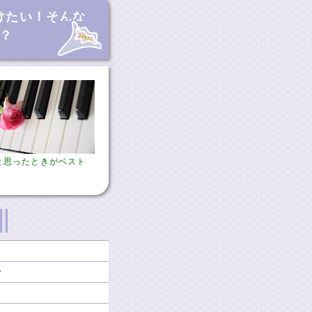
けたい！そんな
？
と思ったときがベスト
分