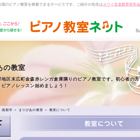
全国のピアノ教室を検索できるサービスです。ご紹介の先生は
カワイ音楽教育研究
あの教室
部地区末広町金森赤レンガ倉庫隣りのピアノ教室です。初心者の方
くピアノレッスン始めましょう！
＞
函館市
＞
まりぴあの教室
＞ 教室について