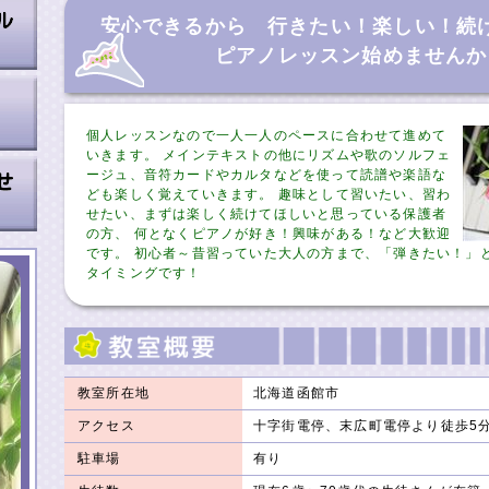
安心できるから 行きたい！楽しい！続
ピアノレッスン始めませんか
個人レッスンなので一人一人のペースに合わせて進めて
いきます。 メインテキストの他にリズムや歌のソルフェ
ージュ、音符カードやカルタなどを使って読譜や楽語な
ども楽しく覚えていきます。 趣味として習いたい、習わ
せたい、まずは楽しく続けてほしいと思っている保護者
の方、 何となくピアノが好き！興味がある！など大歓迎
です。 初心者～昔習っていた大人の方まで、「弾きたい！」
タイミングです！
教室所在地
北海道函館市
アクセス
十字街電停、末広町電停より徒歩5
駐車場
有り