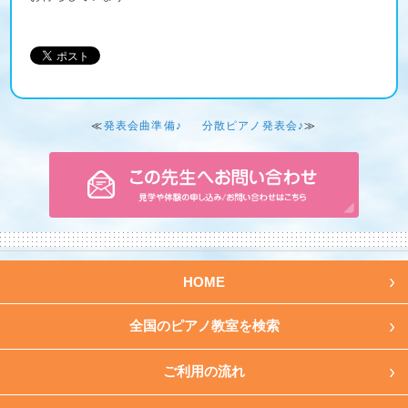
≪
発表会曲準備♪
分散ピアノ発表会♪
≫
HOME
全国のピアノ教室を検索
ご利用の流れ