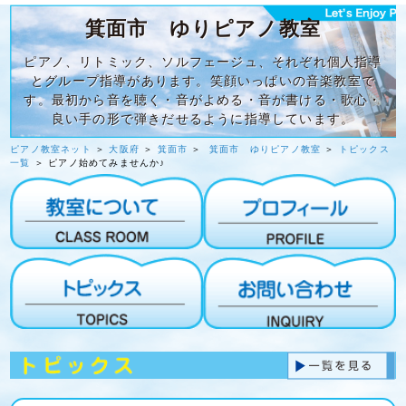
箕面市 ゆりピアノ教室
ピアノ、リトミック、ソルフェージュ、それぞれ個人指導
とグループ指導があります。笑顔いっぱいの音楽教室で
す。最初から音を聴く・音がよめる・音が書ける・歌心・
良い手の形で弾きだせるように指導しています。
ピアノ教室ネット
＞
大阪府
＞
箕面市
＞
箕面市 ゆりピアノ教室
＞
トピックス
一覧
＞ ピアノ始めてみませんか♪