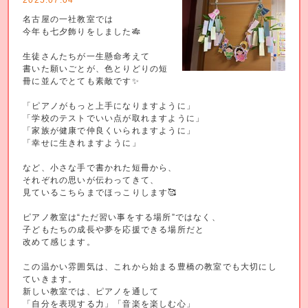
名古屋の一社教室では
今年も七夕飾りをしました🎋
生徒さんたちが一生懸命考えて
書いた願いごとが、色とりどりの短
冊に並んでとても素敵です✨
「ピアノがもっと上手になりますように」
「学校のテストでいい点が取れますように」
「家族が健康で仲良くいられますように」
「幸せに生きれますように」
など、小さな手で書かれた短冊から、
それぞれの思いが伝わってきて、
見ているこちらまでほっこりします🥰
ピアノ教室は“ただ習い事をする場所”ではなく、
子どもたちの成長や夢を応援できる場所だと
改めて感じます。
この温かい雰囲気は、これから始まる豊橋の教室でも大切にし
ていきます。
新しい教室では、ピアノを通して
「自分を表現する力」「音楽を楽しむ心」