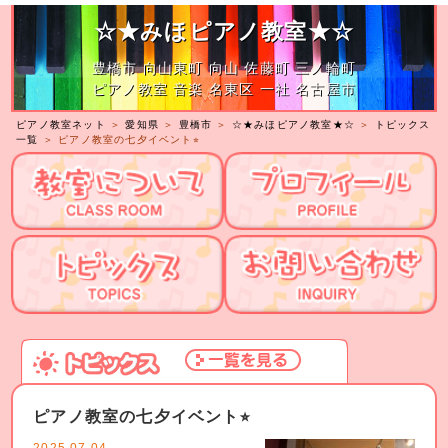
☆★みほピアノ教室★☆
豊橋市 向山東町 向山 佐藤町 三ノ輪町
ピアノ教室 音楽 名東区 一社 名古屋市
ピアノ教室ネット
＞
愛知県
＞
豊橋市
＞
☆★みほピアノ教室★☆
＞
トピックス
一覧
＞ ピアノ教室の七夕イベント⭐︎
ピアノ教室の七夕イベント⭐︎
2025.07.04