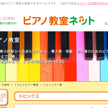
全国のピアノ教室を検索できるサービスです。ご紹介の先生は
カワイ音楽教育研究
アノ教室
・東小諸駅から徒歩5分)にある、導入期・初級・初心者のためのピ
まで在籍。)
妹教室があり、より専門的にも学べます。
＞
小諸市
＞
くろとりピアノ教室
＞ トピックス一覧