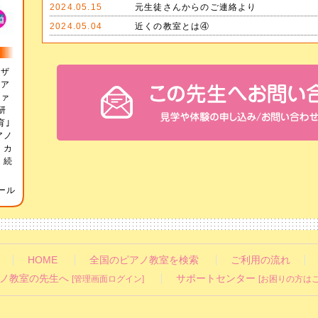
2024.05.15
元生徒さんからのご連絡より
2024.05.04
近くの教室とは④
、ザ
リア
ツァ
研
育｣
アノ
 カ
.
続
ール
HOME
全国のピアノ教室を検索
ご利用の流れ
ノ教室の先生へ
サポートセンター
[管理画面ログイン]
[お困りの方はこ