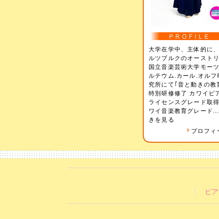
大学在学中、主体的に
ルツブルクのオースト
国立音楽芸術大学モー
ルテウム.カール.オルフ
究所にて｢音と動きの教
特別研修修了 カワイピ
ライセンスグレード取得
ワイ音楽教育グレード..
きを見る
プロフィ
ピア