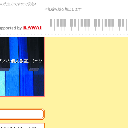
会
の先生方ですので安心♪
※無断転載を禁止します
アノの個人教室。(〜ソ