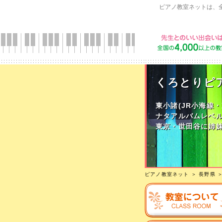
ピアノ教室ネットは、
くろとりピ
東小諸(JR小海線
ナタアルバムレベル
東京・世田谷に姉
ピアノ教室ネット
＞
長野県