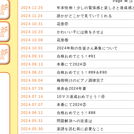
Page
≪
|
1
2024.12.25
年末恒例！少しの緊張感と楽しさと達成感
2024.11.24
誰かがどこかで見ていてくれる
2024.10.31
花形⑰
2024.10.23
かわいい子には旅をさせよ
2024.10.08
花形⑯
2024.10.01
2024年秋の生徒さん募集について
2024.09.13
合格おめでとう！#91
2024.09.13
本番にて2024③
2024.08.22
合格おめでとう！#89＆#90
2024.08.04
梅雨明けのピアノ調律完了
2024.07.29
発表会2024年夏
2024.07.14
10マス達成おめでとう！④
2024.07.07
本番にて2024②
2024.06.12
合格おめでとう！#88
2024.05.31
問題解決への近道は
2024.05.30
楽譜を読む前に必要なこと