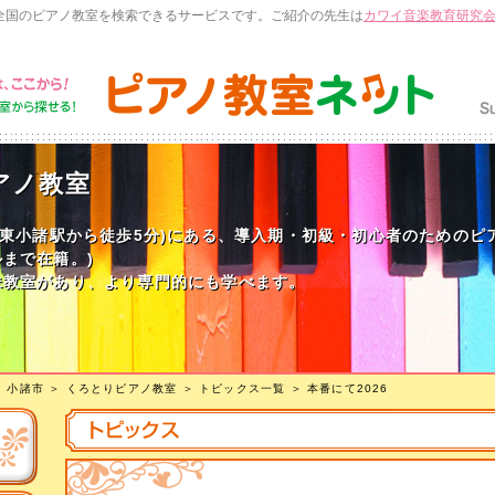
全国のピアノ教室を検索できるサービスです。ご紹介の先生は
カワイ音楽教育研究
アノ教室
・東小諸駅から徒歩5分)にある、導入期・初級・初心者のためのピ
まで在籍。)
妹教室があり、より専門的にも学べます。
＞
小諸市
＞
くろとりピアノ教室
＞
トピックス一覧
＞ 本番にて2026