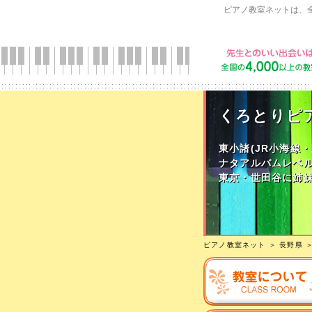
ピアノ教室ネットは、
くろとりピ
東小諸(JR小海線
ナタアルバムレベル
東京・世田谷に姉
ピアノ教室ネット
＞
長野県