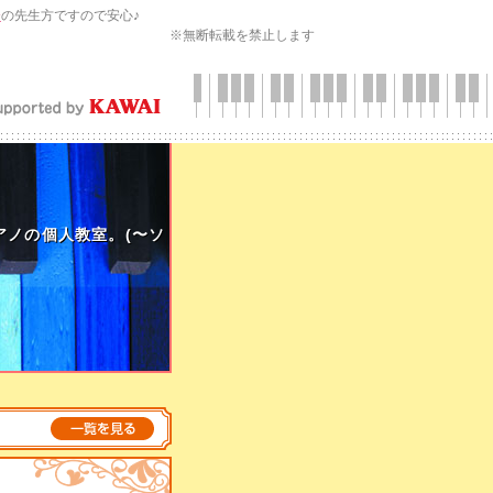
会
の先生方ですので安心♪
※無断転載を禁止します
アノの個人教室。(〜ソ