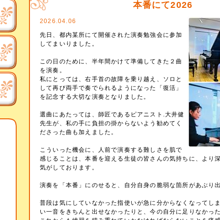
本番にて2026
2026.04.06
先日、都内某所にて開催された演奏勉強会に参加
してまいりました。
この日のために、半年間かけて準備してきた２曲
を演奏。
私にとっては、右手首の故障を乗り越え、ソロと
して再び両手で奏でられるようになった「復活」
を記念する大切な演奏となりました。
選曲にあたっては、師匠であるピアニスト.大井健
先生が、私の手に負担の掛からないよう勧めてく
ださった曲も加えました。
こういった機会に、人前で演奏する難しさを肌で
感じることは、本番を迎える生徒の皆さんの気持ちに、より
気がしております。
演奏を「本番」にのせると、自分自身の脆弱な箇所があぶり
普段は気にしていなかった指使いが急に分からなくなってし
い一音をきちんと出せなかったりと、今の自分に足りなかっ