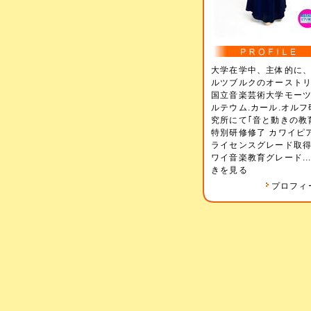
大学在学中、主体的に
ルツブルクのオースト
国立音楽芸術大学モー
ルテウム.カール.オルフ
究所にて｢音と動きの教
特別研修修了 カワイピ
ライセンスグレード取得
ワイ音楽教育グレード..
きを見る
プロフィ