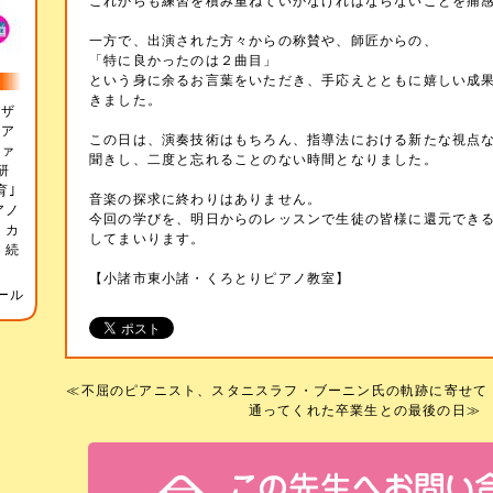
これからも練習を積み重ねていかなければならないことを痛
一方で、出演された方々からの称賛や、師匠からの、
「特に良かったのは２曲目」
という身に余るお言葉をいただき、手応えとともに嬉しい成
きました。
、ザ
リア
この日は、演奏技術はもちろん、指導法における新たな視点
ツァ
聞きし、二度と忘れることのない時間となりました。
研
育｣
音楽の探求に終わりはありません。
アノ
今回の学びを、明日からのレッスンで生徒の皆様に還元でき
 カ
してまいります。
.
続
【小諸市東小諸・くろとりピアノ教室】
ール
≪
不屈のピアニスト、スタニスラフ・ブーニン氏の軌跡に寄せて
通ってくれた卒業生との最後の日
≫