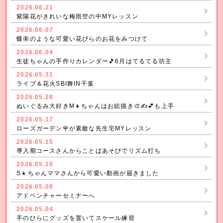
2026.06.21
紫陽花がきれいな梅雨空の中MYレッスン
2026.06.07
蝶🦋‪のような可愛い花びらのお花をみつけて
2026.06.04
生徒ちゃんの手作りカレンダー🎵6月はてるてる坊主
2026.05.31
ライブ＆花火SBI舞IN千葉
2026.05.28
ぬいぐるみ大好きM👧ちゃんはお絵描き🎨✍💕も上手
2026.05.17
ローズガーデン🌹が素敵な先生宅MYレッスン
2026.05.15
導入期コースさんからことばあそびでリズム打ち
2026.05.10
S👧ちゃんママさんから可愛い動画が届きました
2026.05.08
アドベンチャーセミナーへ
2026.05.04
手のひらにグッズを置いてスケール練習