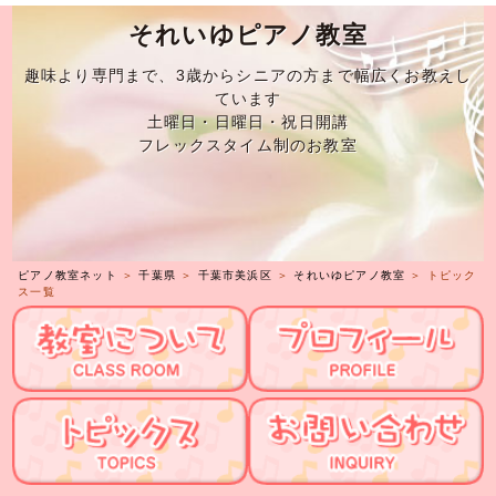
それいゆピアノ教室
趣味より専門まで、3歳からシニアの方まで幅広くお教えし
ています
土曜日・日曜日・祝日開講
フレックスタイム制のお教室
ピアノ教室ネット
＞
千葉県
＞
千葉市美浜区
＞
それいゆピアノ教室
＞ トピック
ス一覧