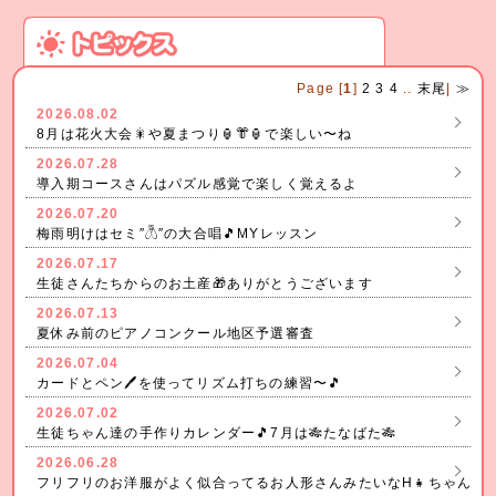
Page [
1
]
2
3
4
..
末尾
|
≫
2026.08.02
8月は花火大会🎇や夏まつり🏮👘🏮で楽しい〜ね
2026.07.28
導入期コースさんはパズル感覚で楽しく覚えるよ
2026.07.20
梅雨明けはセミ″𓆦″の大合唱🎵MYレッスン
2026.07.17
生徒さんたちからのお土産🎁ありがとうございます
2026.07.13
夏休み前のピアノコンクール地区予選審査
2026.07.04
カードとペン🖊を使ってリズム打ちの練習〜🎵
2026.07.02
生徒ちゃん達の手作りカレンダー🎵7月は🎋たなばた🎋
2026.06.28
フリフリのお洋服がよく似合ってるお人形さんみたいなH👧ちゃん