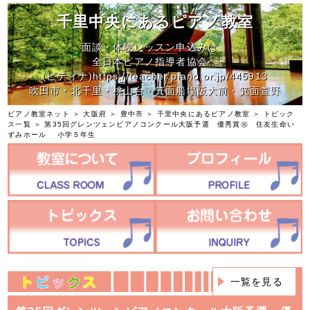
千里中央にあるピアノ教室
面談・体験レッスン申込みは、
全日本ピアノ指導者協会へ
(ピティナ)https://teacher.piano.or.jp/445913
吹田市・北千里・桃山台・箕面船場阪大前・箕面萱野
ピアノ教室ネット
＞
大阪府
＞
豊中市
＞
千里中央にあるピアノ教室
＞
トピック
ス一覧
＞ 第35回グレンツェンピアノコンクール大阪予選 優秀賞㊗ 住友生命い
ずみホール 小学５年生
一覧を見る