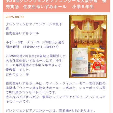
第35回グレンツェンピアノコンクール大阪予選 優
秀賞㊗ 住友生命いずみホール 小学５年生
2025.08.22
グレンツェンピアノコンクール大阪予
選
住友生命いずみホール
小学5・6年 Ａコース 13時35分受付
開始時間 14時05分から14時45分
2025年8月20日(水)大阪城公園駅近くに
ある住友生命いずみホールにて、小学
５・６年課題曲Aで小学５年生さんが
優秀賞 でした。
おめでとう！㊗
住友生命いずみホールは、ウィーン・フィルハーモニー管弦楽団の
本拠地「ウィーン楽友協会大ホール」に求めた、シューボックス型
で821席のコンサートホールです。
大きなパイプオルガン、豪華なシャンデリアがあり、とってもステ
キなホールです。
グレンツェンピアノコンクールは、課題曲AとBがあります。