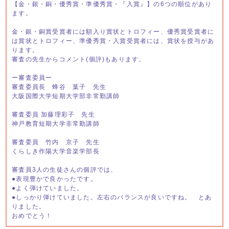
【金・銀・銅・優秀賞・準優秀賞・『入賞』】の6つの順位があり
ます。
金・銀・銅賞受賞者には額入り賞状とトロフィー、優秀賞受賞者に
は賞状とトロフィー、準優秀賞・入賞受賞者には、賞状を授与があ
ります。
審査の先生からコメント(個評)もあります。
ー審査委員ー
審査委員長 蜂谷 葉子 先生
大阪国際大学短期大学部非常勤講師
審査委員 加藤理彩子 先生
神戸教育短期大学非常勤講師
審査委員 竹内 京子 先生
くらしき作陽大学音楽学部長
審査員3人の生徒さんの個評では、
●表現豊かで良かったです。
●よく弾けていました。
●しっかり弾けていました。左右のバランスが良いですね。 とあ
りました。
おめでとう！