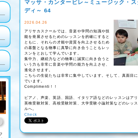
マッサ・カンタービレ～ミュージック・ス
ディ～ 64
2026.04.26
アリサカスクールでは、音楽や学問の知識や技
能を発展させるためのレッスンを的確にすると
ともに、それらの才能や資質を向上させるため
の基盤となる物事に真摯に向き合うこともレッ
スンをとおして学んでいます。
集中力、継続力などの物事に誠実に向き合うと
いう力も非常に音楽や学問の能力を向上させ、
進化させます。
こちらの生徒たちは非常に集中しています。そして、真面目
でいます。
Complimenti！！
ピアノ、声楽、英語、国語、イタリア語などのレッスンはア
英検受験対策、高校受験対策、大学受験小論対策などのレッ
ルへ。
Check
フ