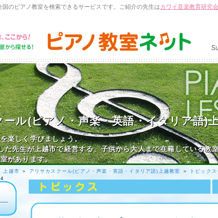
全国のピアノ教室を検索できるサービスです。ご紹介の先生は
カワイ音楽教育研究
ール(ピアノ・声楽・英語・イタリア語)
語を楽しく学びましょう。
した先生が上越市で経営する、子供から大人まで在籍している教
教室があります。
＞
上越市
＞
アリサカスクール(ピアノ・声楽・英語・イタリア語)上越教室
＞
トピックス
4