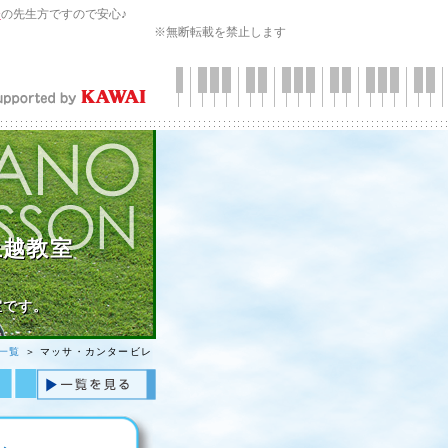
会
の先生方ですので安心♪
※無断転載を禁止します
上越教室
室です。
一覧
＞ マッサ・カンタービレ