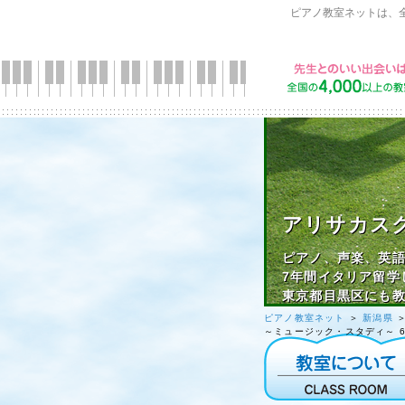
ピアノ教室ネットは、
アリサカスク
ピアノ、声楽、英
7年間イタリア留学
東京都目黒区にも
ピアノ教室ネット
＞
新潟県
～ミュージック・スタディ～ 6