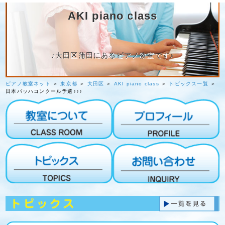
AKI piano class
♪大田区蒲田にあるピアノ教室です♪
ピアノ教室ネット
＞
東京都
＞
大田区
＞
AKI piano class
＞
トピックス一覧
＞
日本バッハコンクール予選♪♪♪