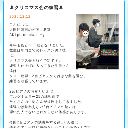
🌲クリスマス会の練習🌲
2025.12.12
こんにちは。
大田区蒲田のピアノ教室
AKI piano classです。
今年もあと20日程となりました。
教室は年内全てのレッスン終了後
に、
クリスマス会を行う予定です。
練習も仕上げに入ってきた生徒さん
達は、
ソロ、連弾、2台ピアノから好きな曲を選び、
練習を頑張っています。
2台ピアノの演奏といえば、
ブルグミュラー25の練習曲で
たくさんの生徒さんが経験をしてきました。
連弾では味わえない2台ピアノの魅力は、
弾いた人でないとわからない体感があります。
今回2台ピアノの演奏をする高1くん達は、
発表会では一緒に連弾をしたことがある2人です。