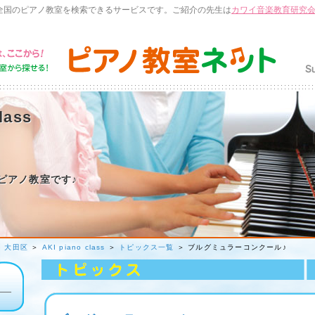
全国のピアノ教室を検索できるサービスです。ご紹介の先生は
カワイ音楽教育研究
lass
ピアノ教室です♪
＞
大田区
＞
AKI piano class
＞
トピックス一覧
＞ ブルグミュラーコンクール♪