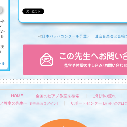
科卒
ノ
次か
≪
日本バッハコンクール予選♪
連合音楽会と合唱
)を
二男
１
ール
HOME
全国のピアノ教室を検索
ご利用の流れ
ノ教室の先生へ
サポートセンター
[管理画面ログイン]
[お困りの方はこ