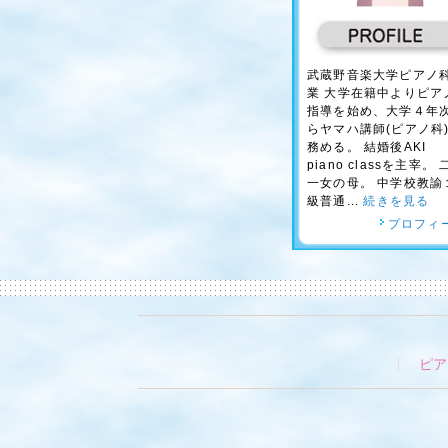
武蔵野音楽大学ピアノ
業 大学在籍中よりピア
指導を始め、大学４年
らヤマハ講師(ピアノ科
務める。 結婚後AKI
piano classを主宰。 
一女の母。 中学校教諭
級普通...
続きを見る
プロフィ
ピア