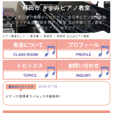
町田市 きよみピアノ教室
ピアノ初心者、基礎からのピアノ、全日本ピアノ指導者協
会.ピティナ会員.町田市ピアノ教室.玉川学園ピアノ教室、
小学生ピアノ、幼児ピアノ
ピアノ教室ネット
＞
東京都
＞
町田市
＞
町田市 きよみピアノ教室
2026.07.28
ピティナ指導者ライセンス中級取得！