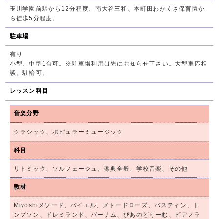
玉川学園前駅から12分程度、南大谷三和、本町田わかくさ保育園か
ら徒歩5分程度。
駐車場
有り
小型、中型1台可。※駐車場利用は先にお知らせ下さい。大型車応相
談。駐輪可。
レッスン科目
音楽分野
クラシック、ポピュラーミュージック
科目
リトミック、ソルフェージュ、楽典全般、学校音楽、その他
教材
Miyoshiメソード、バイエル、メトードローズ、バスティン、ト
ンプソン、ドレミランド、バーナム、ぴあのどりーむ、ピアノラ