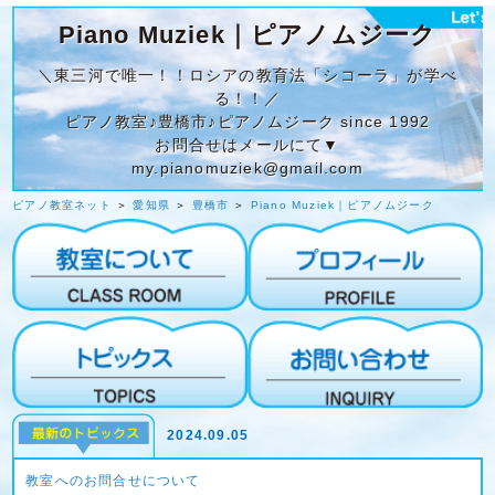
Piano Muziek｜ピアノムジーク
＼東三河で唯一！！ロシアの教育法「シコーラ」が学べ
る！！／
ピアノ教室♪豊橋市♪ピアノムジーク since 1992
お問合せはメールにて▼
my.pianomuziek@gmail.com
ピアノ教室ネット
＞
愛知県
＞
豊橋市
＞
Piano Muziek｜ピアノムジーク
2024.09.05
教室へのお問合せについて