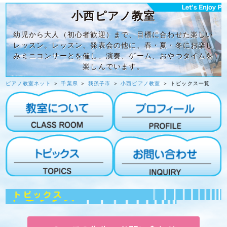
小西ピアノ教室
幼児から大人（初心者歓迎）まで、目標に合わせた楽しい
レッスン。レッスン、発表会の他に、春・夏・冬にお楽し
みミニコンサーとを催し、演奏、ゲーム、おやつタイムを
楽しんでいます。
ピアノ教室ネット
＞
千葉県
＞
我孫子市
＞
小西ピアノ教室
＞ トピックス一覧