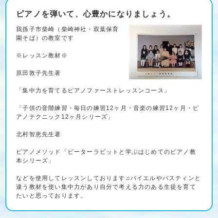
ピアノを弾いて、心豊かになりましょう。
我孫子市柴崎（柴崎神社・双葉保育
園そば）の教室です
※レッスン教材※
原田敦子先生著
「集中力を育てるピアノファーストレッスンコース」
「子供の音階練習・毎日の練習12ヶ月・音楽の練習12ヶ月・ピ
アノテクニック12ヶ月シリーズ」
北村智恵先生著
ピアノメソッド「ピーターラビットと学ぶはじめてのピアノ教
本シリーズ」
などを使用してレッスンしております♫バイエルやバスティンと
違う教材を使い集中力があり自分で考える力のある生徒を育て
たいと思っております。