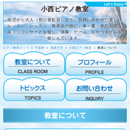
小西ピアノ教室
幼児から大人（初心者歓迎）まで、目標に合わせた楽しい
レッスン。レッスン、発表会の他に、春・夏・冬にお楽し
みミニコンサーとを催し、演奏、ゲーム、おやつタイムを
楽しんでいます。
ピアノ教室ネット
＞
千葉県
＞
我孫子市
＞
小西ピアノ教室
＞ 教室について