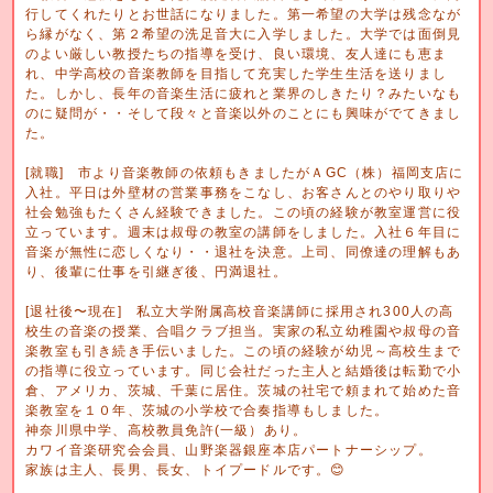
行してくれたりとお世話になりました。第一希望の大学は残念なが
ら縁がなく、第２希望の洗足音大に入学しました。大学では面倒見
のよい厳しい教授たちの指導を受け、良い環境、友人達にも恵ま
れ、中学高校の音楽教師を目指して充実した学生生活を送りまし
た。しかし、長年の音楽生活に疲れと業界のしきたり？みたいなも
のに疑問が・・そして段々と音楽以外のことにも興味がでてきまし
た。
[就職] 市より音楽教師の依頼もきましたがＡGC（株）福岡支店に
入社。平日は外壁材の営業事務をこなし、お客さんとのやり取りや
社会勉強もたくさん経験できました。この頃の経験が教室運営に役
立っています。週末は叔母の教室の講師をしました。入社６年目に
音楽が無性に恋しくなり・・退社を決意。上司、同僚達の理解もあ
り、後輩に仕事を引継ぎ後、円満退社。
[退社後〜現在] 私立大学附属高校音楽講師に採用され300人の高
校生の音楽の授業、合唱クラブ担当。実家の私立幼稚園や叔母の音
楽教室も引き続き手伝いました。この頃の経験が幼児～高校生まで
の指導に役立っています。同じ会社だった主人と結婚後は転勤で小
倉、アメリカ、茨城、千葉に居住。茨城の社宅で頼まれて始めた音
楽教室を１０年、茨城の小学校で合奏指導もしました。
神奈川県中学、高校教員免許(一級）あり。
カワイ音楽研究会会員、山野楽器銀座本店パートナーシップ。
家族は主人、長男、長女、トイプードルです。😊