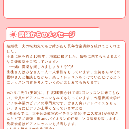
結婚後、夫の転勤先でもご縁があり長年音楽講師を続けてこられま
した。
千葉に家を構え10数年、地域に根ざした、気軽に来てもらえるよう
な音楽教室を目指しています♪
ご一緒に音楽を楽しみましょう！!(^^)!
生徒さんはみなさん一人一人個性をもっています。生徒さんやその
親御さんと相談しながら、楽しくレッスンをうけていただけるよう
にレッスン内容を考えていくのが楽しみでもあります♪
⭐️のりこ先生(実姉)に、往復3時間かけて週1回レッスンに来てもら
い、全員のピアノレッスンをみてもらっています。作陽音楽大学ピ
アノ科卒業のピアノの専門家です。皆さん良いアドバイスをもら
い、さらにピアノが上手くなっていますよ👏
⭐️発表会では、大手音楽教室のベテラン講師(テニス友達)が生徒さ
んとピアノ連弾、歌andバイオリンの伴奏、ソロ演奏を致します。
発表会前はピアノレッスンも担当します。
⭐️ドラム担当リナ先生(長女)