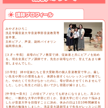
みやざきひろこ
洗足学園音楽大学音楽學部音楽教育専
攻卒業。
主科ピアノ、声楽、副科バイオリン
福岡県出身。
[３才～年長] 叔母のピアノ教室で姉、従妹達と共にピアノを始め
る。現在全員ピアノ講師です。先生が叔母なので、甘えてあまり練
習しませんでした。
[小学生] 姉や従妹たちと音大受験用の個人音楽教室で学ぶ。厳し
い先生や周りの環境もあり、体調を崩すくらいレッスンが苦痛でし
た。やめたくて仕方がなかったのに、母が辞めさせてくれませんで
した。しかし先生との話し合いで少し宿題が減りました。
[中学生〜音大] この頃ピアノがとても好きになりました。高２の
時に、一般的な大学の学部に行くか、音楽大学に行くのか？悩みま
したが音楽大学を目指すことに決め、休みの日は1日10時間練習＆
５教科の勉強をしました。洗足音大講師宅まで先生がレッスンに同