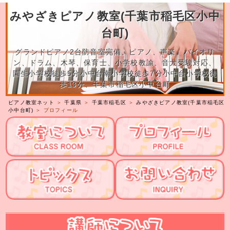
みやざきピアノ教室(千葉市稲毛区小中
台町)
グランドピアノ2台防音室完備、ピアノ、声楽、バイオリ
ン、ドラム、木琴、保育士、小学校教諭、音大受験対応、
園生小学校徒歩5分小中台南小学校徒歩7分小中台小学校徒
歩13分、千葉市稲毛区小中台町
ピアノ教室ネット
＞
千葉県
＞
千葉市稲毛区
＞
みやざきピアノ教室(千葉市稲毛区
小中台町)
＞ プロフィール