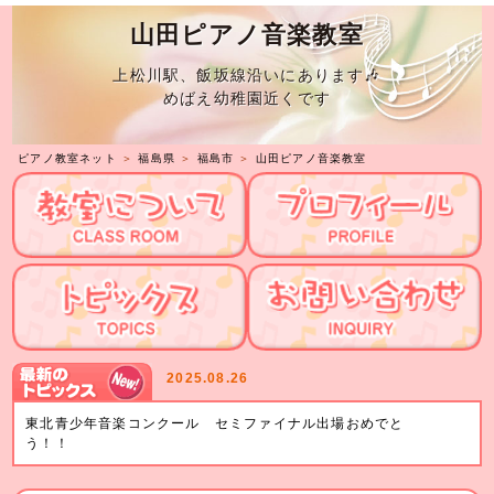
山田ピアノ音楽教室
上松川駅、飯坂線沿いにあります🎶
めばえ幼稚園近くです
ピアノ教室ネット
＞
福島県
＞
福島市
＞
山田ピアノ音楽教室
2025.08.26
東北青少年音楽コンクール セミファイナル出場おめでと
う！！