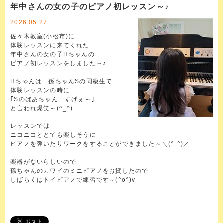
年中さんの女の子のピアノ初レッスン～♪
2026.05.27
佐々木教室(小松市)に
体験レッスンに来てくれた
年中さんの女の子Hちゃんの
ピアノ初レッスンをしました～♪
Hちゃんは 孫ちゃんSの同級生で
体験レッスンの時に
｢Sのばあちゃん すげぇ～｣
と言われ爆笑～(^_^)
レッスンでは
ニコニコととても楽しそうに
ピアノを弾いたりワークをすることができました～＼(^-^)／
楽器がないらしいので
孫ちゃんのカワイのミニピアノをお貸したので
しばらくはトイピアノで練習です～(^o^)v