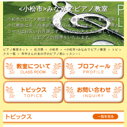
<小松市>みなみでピアノ教室
小松市のピアノ教室です。佐々木教室は第一・東陵地区、
今江教室は串・向本折地区からも通いやすく、ピアノ導入
コースはお安いお月謝です。幼児から大人まで楽しく丁寧
にピアノの指導をいたします。
ピアノ教室ネット
＞
石川県
＞
小松市
＞
<小松市>みなみでピアノ教室
＞
トピッ
クス一覧
＞ 年中さんの女の子のピアノ初レッスン～♪