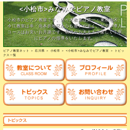
<小松市>みなみでピアノ教室
小松市のピアノ教室です。佐々木教室は第一・東陵地区、
今江教室は串・向本折地区からも通いやすく、ピアノ導入
コースはお安いお月謝です。幼児から大人まで楽しく丁寧
にピアノの指導をいたします。
ピアノ教室ネット
＞
石川県
＞
小松市
＞
<小松市>みなみでピアノ教室
＞ トピッ
クス一覧