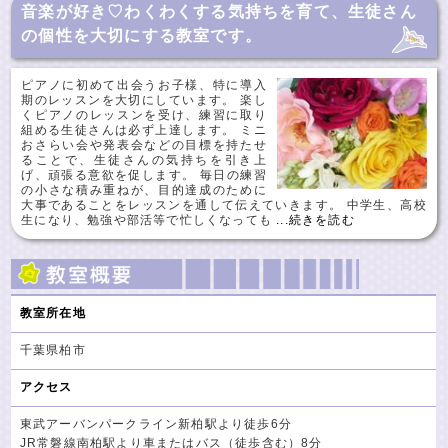
音楽が好き♡わくわくする気持ちを育て、生徒さん
の個性を大切にする教室です。
ピアノに初めて出会うお子様、特に導入
期のレッスンを大切にしています。 楽し
くピアノのレッスンを受け、練習に取り
組める生徒さんは必ず上達します。 ミニ
おさらい会や発表会などの目標を持たせ
ることで、生徒さんの気持ちを引き上
げ、頑張る意欲を促します。 毎日の練習
の小さな積み重ねが、目的達成のために
大事であることをレッスンを通して伝えていきます。 中学生、高校
生になり、勉強や部活等で忙しくなっても
...続きを読む
教室所在地
千葉県柏市
アクセス
東武アーバンパークライン新柏駅より徒歩6分
JR常磐線南柏駅より車またはバス（徒歩含む）8分