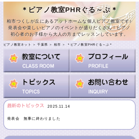
＊ピアノ教室PHRぐる～ぷ＊
柏市つくしが丘にあるアットホームな個人ピアノ教室です♪
発表会や楽しいピアノのイベントが盛りだくさん！ピアノ
初心者のお子様から大人の方までレッスンしています。
ピアノ教室ネット
＞
千葉県
＞
柏市
＞
＊ピアノ教室PHRぐる～ぷ＊
2025.11.14
発表会 無事に終わりました