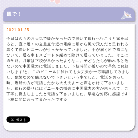
風で！
2021.01.25
今日は久々のお天気で暖かかったので歩いて銀行へ行こうと家を出
ると、直ぐ近くの交差点付近の電線に畑から風で飛んだと思われる
黒くて長いビニールが引っかかっていました。手が届く所で風にな
びいて、通る車もスピードを緩めて除けて通っていました。そこは
通学路。月曜は下校が早かったような…。子どもたちが触れると危
ないので中国電力に電話しました。下校時間が近いので早急にお願
いします!と。このビニールに触れても大丈夫か一応確認してみまし
た。危険なので触れないで下さいという事でした。電話を切った
時、近所の方が電話したから大丈夫よ〜と声をかけて下さいまし
た。銀行の帰りにはビニールの撤去に中国電力の方が来られて、ご
丁寧に撤去しましたと電話を下さいました。早急な対応に感謝です!
下校に間に合って良かったです☺️