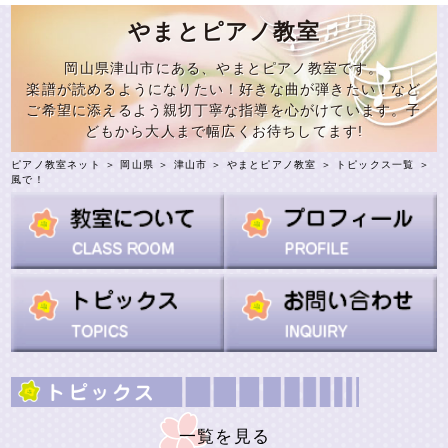
やまとピアノ教室
岡山県津山市にある、やまとピアノ教室です。
楽譜が読めるようになりたい！好きな曲が弾きたい！など
ご希望に添えるよう親切丁寧な指導を心がけています。子
どもから大人まで幅広くお待ちしてます!
ピアノ教室ネット
＞
岡山県
＞
津山市
＞
やまとピアノ教室
＞
トピックス一覧
＞
風で！
一覧を見る