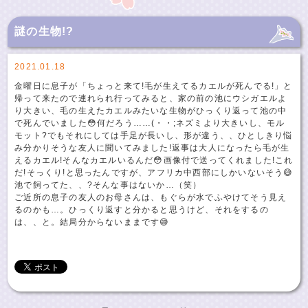
謎の生物!?
2021.01.18
金曜日に息子が「ちょっと来て!毛が生えてるカエルが死んでる!」と
帰って来たので連れられ行ってみると、家の前の池にウシガエルよ
り大きい、毛の生えたカエルみたいな生物がひっくり返って池の中
で死んでいました😳何だろう……(・・;ネズミより大きいし、モル
モット?でもそれにしては手足が長いし、形が違う、、ひとしきり悩
み分かりそうな友人に聞いてみました!返事は大人になったら毛が生
えるカエル!そんなカエルいるんだ😳画像付で送ってくれました!これ
だ!そっくり!と思ったんですが、アフリカ中西部にしかいないそう😅
池で飼ってた、、?そんな事はないか…（笑）
ご近所の息子の友人のお母さんは、もぐらが水でふやけてそう見え
るのかも…。ひっくり返すと分かると思うけど、それをするの
は、、と。結局分からないままです😅