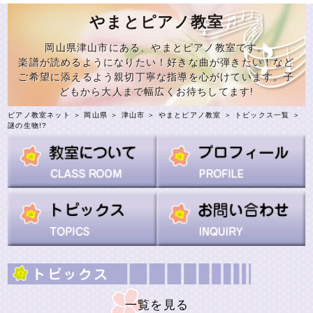
やまとピアノ教室
岡山県津山市にある、やまとピアノ教室です。
楽譜が読めるようになりたい！好きな曲が弾きたい！など
ご希望に添えるよう親切丁寧な指導を心がけています。子
どもから大人まで幅広くお待ちしてます!
ピアノ教室ネット
＞
岡山県
＞
津山市
＞
やまとピアノ教室
＞
トピックス一覧
＞
謎の生物!?
一覧を見る