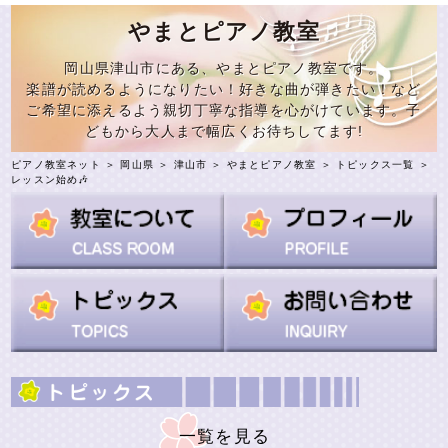
やまとピアノ教室
岡山県津山市にある、やまとピアノ教室です。
楽譜が読めるようになりたい！好きな曲が弾きたい！など
ご希望に添えるよう親切丁寧な指導を心がけています。子
どもから大人まで幅広くお待ちしてます!
ピアノ教室ネット
＞
岡山県
＞
津山市
＞
やまとピアノ教室
＞
トピックス一覧
＞
レッスン始め🎶
一覧を見る