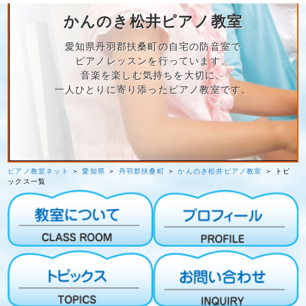
かんのき松井ピアノ教室
愛知県丹羽郡扶桑町の自宅の防音室で
ピアノレッスンを行っています。
音楽を楽しむ気持ちを大切に、
一人ひとりに寄り添ったピアノ教室です。
ピアノ教室ネット
＞
愛知県
＞
丹羽郡扶桑町
＞
かんのき松井ピアノ教室
＞ トピ
ックス一覧