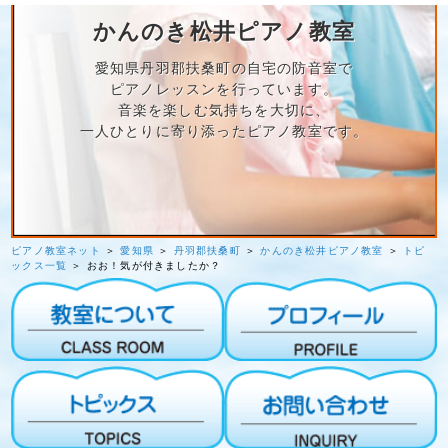
かんのき松井ピアノ教室
愛知県丹羽郡扶桑町の自宅の防音室で
ピアノレッスンを行っています。
音楽を楽しむ気持ちを大切に、
一人ひとりに寄り添ったピアノ教室です。
ピアノ教室ネット
＞
愛知県
＞
丹羽郡扶桑町
＞
かんのき松井ピアノ教室
＞
トピ
ックス一覧
＞ おお！気が付きましたか？