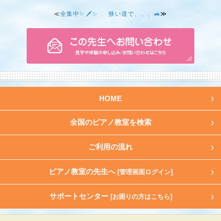
≪
全集中✨🗡️✨
狭い道で、、、🚗
≫
HOME
全国のピアノ教室を検索
ご利用の流れ
ピアノ教室の先生へ
[管理画面ログイン]
サポートセンター
[お困りの方はこちら]