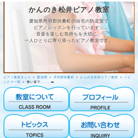
かんのき松井ピアノ教室
愛知県丹羽郡扶桑町の自宅の防音室で
ピアノレッスンを行っています。
音楽を楽しむ気持ちを大切に、
一人ひとりに寄り添ったピアノ教室です。
ピアノ教室ネット
＞
愛知県
＞
丹羽郡扶桑町
＞
かんのき松井ピアノ教室
＞
トピ
ックス一覧
＞ 狭い道で、、、🚗