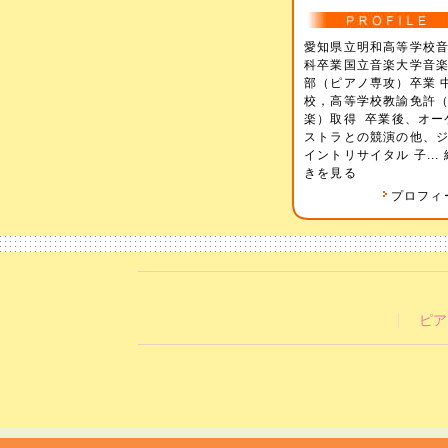
愛知県立明和高等学校
科卒業国立音楽大学音
部（ピアノ専攻）卒業 
校，高等学校教諭免許
楽）取得 卒業後、オー
ストラとの競演の他、
イントリサイタル 子...
きを見る
プロフィ
ピア