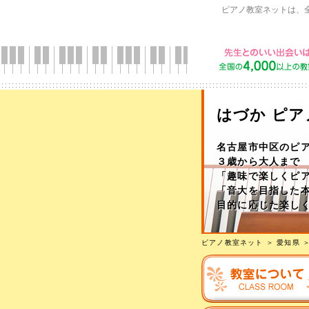
ピアノ教室ネットは、
はづか ピ
名古屋市中区のピ
３歳から大人まで
「趣味で楽しくピ
「音大を目指した
目的に応じた楽し
ピアノ教室ネット
＞
愛知県