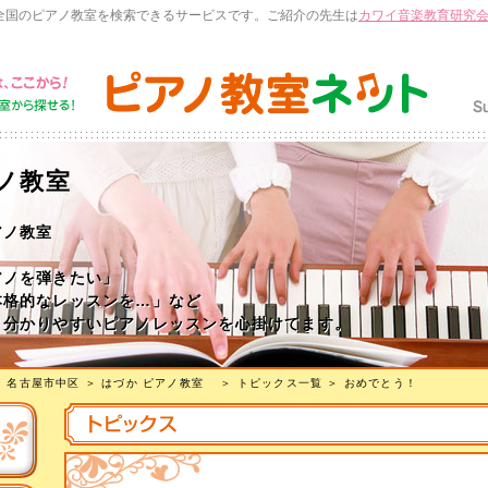
全国のピアノ教室を検索できるサービスです。ご紹介の先生は
カワイ音楽教育研究
アノ教室
アノ教室
アノを弾きたい」
本格的なレッスンを…」など
く分かりやすいピアノレッスンを心掛けてます。
＞
名古屋市中区
＞
はづか ピアノ教室
＞
トピックス一覧
＞ おめでとう！