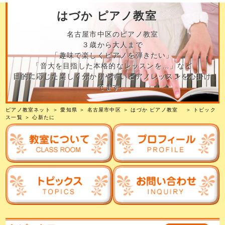
はづか ピアノ教室
名古屋市中区のピアノ教室
３歳から大人まで
「趣味で楽しくピアノを弾きたい」
「音大を目指した本格的なレッスンを…」など
目的に応じた楽しく分かりやすいピアノレッスンを心掛け
てます。
ピアノ教室ネット
＞
愛知県
＞
名古屋市中区
＞
はづか ピアノ教室
＞
トピック
ス一覧
＞ 心新たに