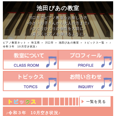
池田ぴあの教室
川口市でピアノ教室をお探しの方
♪小さいお子さんから大人の方まで♪
♪ひとりひとりの個性を大切に♪
♪楽しくピアノを弾けるように♪
ピアノ教室ネット
＞
埼玉県
＞
川口市
＞
池田ぴあの教室
＞
トピックス一覧
＞ ♪
令和３年 10月空き状況♪
一覧を見る
♪令和３年 10月空き状況♪