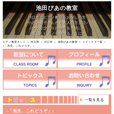
池田ぴあの教室
川口市でピアノ教室をお探しの方
♪小さいお子さんから大人の方まで♪
♪ひとりひとりの個性を大切に♪
♪楽しくピアノを弾けるように♪
ピアノ教室ネット
＞
埼玉県
＞
川口市
＞
池田ぴあの教室
＞
トピックス一覧
＞
♪「先生、これどうぞ」♪
一覧を見る
♪「先生、これどうぞ」♪