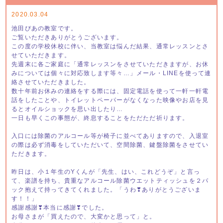
2020.03.04
池田ぴあの教室です。
ご覧いただきありがとうございます。
この度の学校休校に伴い、当教室は悩んだ結果、通常レッスンとさ
せていただきます。
先週末に各ご家庭に「通常レッスンをさせていただきますが、お休
みについては個々に対応致します等々…」メール・LINEを使って連
絡させていただきました。
数十年前お休みの連絡をする際には、固定電話を使って一軒一軒電
話をしたことや、トイレットペーパーがなくなった映像やお店を見
るとオイルショックを思い出したり…
一日も早くこの事態が、終息することをただただ祈ります。
入口には除菌のアルコール等が椅子に並べてありますので、入退室
の際は必ず消毒をしていただいて、空間除菌、鍵盤除菌をさせてい
ただきます。
昨日は、小１年生のYくんが「先生、はい、これどうぞ」と言っ
て、楽譜を持ち、貴重なアルコール除菌ウエットティッシュを２パ
ック抱えて持ってきてくれました。「うわ❣ありがとうございま
す！！」
感謝感謝❣本当に感謝❣でした。
お母さまが「買えたので、大変かと思って」と。