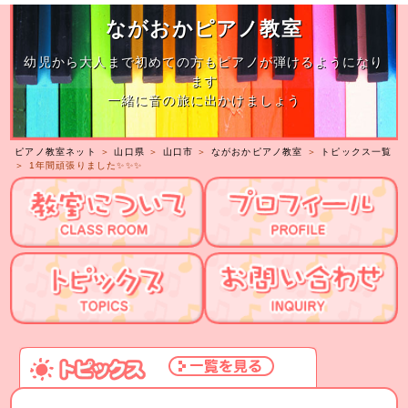
ながおかピアノ教室
幼児から大人まで初めての方もピアノが弾けるようになり
ます
一緒に音の旅に出かけましょう
ピアノ教室ネット
＞
山口県
＞
山口市
＞
ながおかピアノ教室
＞
トピックス一覧
＞ 1年間頑張りました✨️✨️✨️