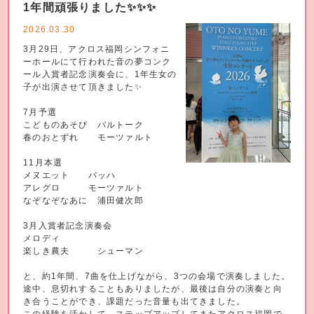
1年間頑張りました✨️✨️✨️
2026.03.30
3月29日、アクロス福岡シンフォニ
ーホールにて行われた音の夢コンク
ール入賞者記念演奏会に、1年生女の
子が出演させて頂きました✨
7月予選
こどものあそび バルトーク
春のおとずれ モーツァルト
11月本選
メヌエット バッハ
アレグロ モーツァルト
なぞなぞなあに 浦田健次郎
3月入賞者記念演奏会
メロディ
楽しき農夫 シューマン
と、約1年間、7曲を仕上げながら、3つの会場で演奏しました。
途中、息切れすることもありましたが、最後は自分の演奏と向
き合うことができ、課題だった音量も出てきました。
この経験を活かして、ステップアップしてまたアクロス福岡で