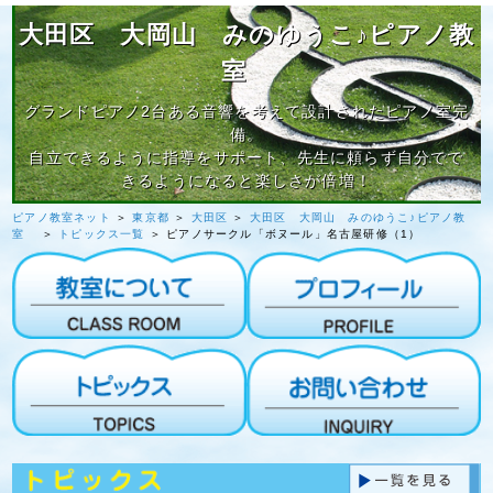
大田区 大岡山 みのゆうこ♪ピアノ教
室
グランドピアノ2台ある音響を考えて設計されたピアノ室完
備。
自立できるように指導をサポート、先生に頼らず自分でで
きるようになると楽しさが倍増！
ピアノ教室ネット
＞
東京都
＞
大田区
＞
大田区 大岡山 みのゆうこ♪ピアノ教
室
＞
トピックス一覧
＞ ピアノサークル「ボヌール」名古屋研修（1）