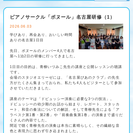
ピアノサークル「ボヌール」名古屋研修（1）
2026.06.03
学びあり、再会あり、おいしい時間
ありの名古屋1日目
先日、ボヌールのメンバー4人で名古
屋へ1泊2日の研修に行ってきました。
1日目の目的は、青柳いづみこ先生の講座と公開レッスンの聴講
です。
会場のスタジオエリーゼには、「名古屋ぴあのクラブ」の先生
方がたくさん集まっておられ、私たち4人もビジターとして参加
させていただきました。
講座のテーマは「ドビュッシー演奏に必要な3つの技法」。
ドビュッシーの幼少期のお話から始まり、レガート、スタッカ
ート、和音の奏法についての解説、そして青柳先生による「ア
ラベスク第1番・第2番」や「前奏曲集第1巻」の演奏まで盛りだ
くさんの内容でした。
間近で聴く青柳先生の演奏は本当に素晴らしく、その繊細な音
色と表現力に思わず引き込まれました。