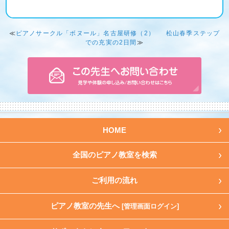
≪
ピアノサークル「ボヌール」名古屋研修（2）
松山春季ステップ
での充実の2日間
≫
HOME
全国のピアノ教室を検索
ご利用の流れ
ピアノ教室の先生へ
[管理画面ログイン]