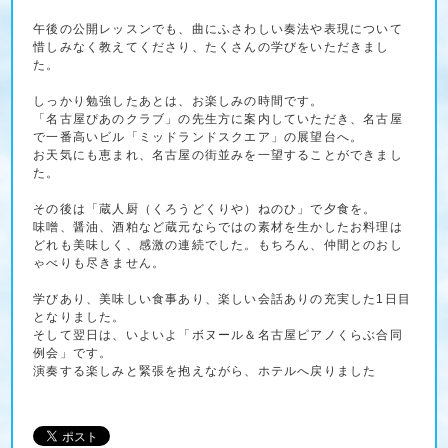
午後の公開レッスンでも、曲にふさわしい奏法や表現について
惜しみなく教えてくださり、たくさんの学びをいただきまし
た。
しっかり勉強したあとは、お楽しみの時間です。
「名古屋ぴあのクラブ」の先生方に案内していただき、名古屋
で一番高いビル「ミッドランドスクエア」の展望台へ。
お天気にも恵まれ、名古屋の街並みを一望することができまし
た。
その後は「蔵人厨（くろうどくりや）ねのひ」で夕食を。
味噌、醤油、酒粕など蔵元ならではの素材を生かしたお料理は
どれも美味しく、感激の連続でした。もちろん、仲間とのおし
ゃべりも尽きません。
学びあり、美味しい食事あり、楽しい会話ありの充実した1日目
となりました。
そして翌日は、いよいよ「ボヌール＆名古屋ピアノくらぶ合同
例会」です。
演奏する楽しみと緊張を抱えながら、ホテルへ戻りました