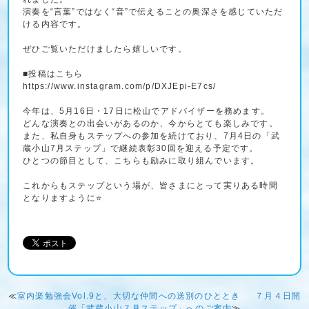
演奏を“言葉”ではなく“音”で伝えることの奥深さを感じていただ
ける内容です。
ぜひご覧いただけましたら嬉しいです。
■投稿はこちら
https://www.instagram.com/p/DXJEpi-E7cs/
今年は、5月16日・17日に松山でアドバイザーを務めます。
どんな演奏との出会いがあるのか、今からとても楽しみです。
また、私自身もステップへの参加を続けており、7月4日の「武
蔵小山7月ステップ」で継続表彰30回を迎える予定です。
ひとつの節目として、こちらも励みに取り組んでいます。
これからもステップという場が、皆さまにとって実りある時間
となりますように⭐️
≪
室内楽勉強会Vol.9と、大切な仲間への送別のひととき
７月４日開
催「武蔵小山７月ステップ」へのご案内
≫