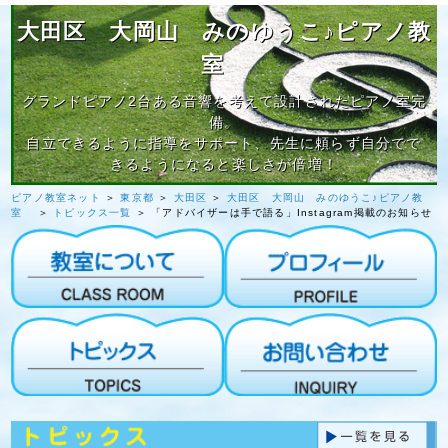
大田区 大岡山 みのゆうこ♪ピアノ教
室
グランドピアノ2台ある音響を考えて設計されたピアノ室完
備。
自立できるように指導をサポート、先生に頼らず自分でで
きるようになると楽しさが倍増！
ピアノ教室ネット
＞
東京都
＞
大田区
＞
大田区 大岡山 みのゆうこ♪ピアノ教
室
＞
トピックス一覧
＞ 「アドバイザーは手で語る」Instagram掲載のお知らせ