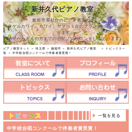
新井久代ピアノ教室
飯能市美杉台のピアノ教室です。
シゲルカワイ、カワイ、ヤマハ３台のグランドピアノがあ
ります。
幼児から大人の方までのピアノレッスンをしております。
ピアノ教室ネット
＞
埼玉県
＞
飯能市
＞
新井久代ピアノ教室
＞
トピックス一
覧
＞ 中学校合唱コンクールで伴奏者賞受賞！
一覧を見る
中学校合唱コンクールで伴奏者賞受賞！