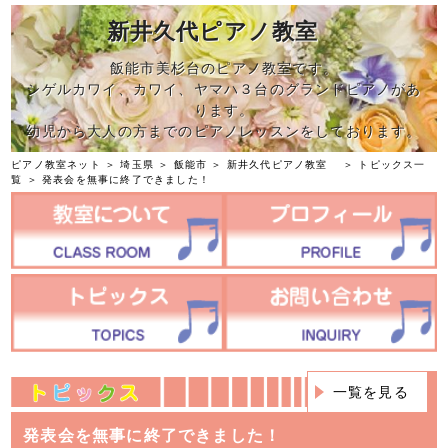
新井久代ピアノ教室
飯能市美杉台のピアノ教室です。
シゲルカワイ、カワイ、ヤマハ３台のグランドピアノがあ
ります。
幼児から大人の方までのピアノレッスンをしております。
ピアノ教室ネット
＞
埼玉県
＞
飯能市
＞
新井久代ピアノ教室
＞
トピックス一
覧
＞ 発表会を無事に終了できました！
一覧を見る
発表会を無事に終了できました！