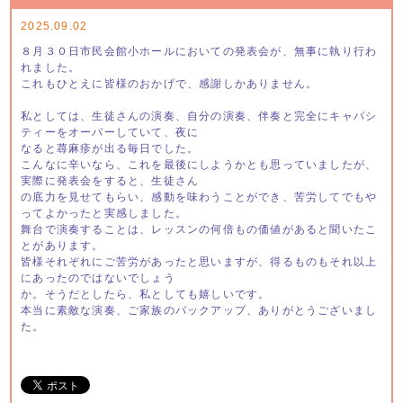
2025.09.02
８月３０日市民会館小ホールにおいての発表会が、無事に執り行わ
れました。
これもひとえに皆様のおかげで、感謝しかありません。
私としては、生徒さんの演奏、自分の演奏、伴奏と完全にキャパシ
ティーをオーバーしていて、夜に
なると蕁麻疹が出る毎日でした。
こんなに辛いなら、これを最後にしようかとも思っていましたが、
実際に発表会をすると、生徒さん
の底力を見せてもらい、感動を味わうことができ、苦労してでもや
ってよかったと実感しました。
舞台で演奏することは、レッスンの何倍もの価値があると聞いたこ
とがあります。
皆様それぞれにご苦労があったと思いますが、得るものもそれ以上
にあったのではないでしょう
か。そうだとしたら、私としても嬉しいです。
本当に素敵な演奏、ご家族のバックアップ、ありがとうございまし
た。