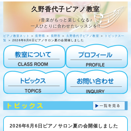
久野香代子ピアノ教室
♪音楽がもっと楽しくなる♪
一人ひとりに合わせたレッスンを!!
ピアノ教室ネット
＞
長野県
＞
長野市
＞
久野香代子ピアノ教室
＞
トピックス一
覧
＞ 2026年6月6日ピアノサロン夏の会開催しました
2026年6月6日ピアノサロン夏の会開催しました