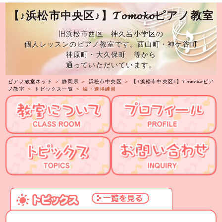
【♪浜松市中央区♪】𝓣𝓸𝓶𝓸𝓴𝓸ピアノ教室
旧浜松市西区 神久呂小学区の
個人レッスンのピアノ教室です。西山町・神ケ谷町
神原町・大久保町 等から
通っていただいています。
ピアノ教室ネット
＞
静岡県
＞
浜松市中央区
＞
【♪浜松市中央区♪】𝓣𝓸𝓶𝓸𝓴𝓸ピア
ノ教室
＞
トピックス一覧
＞ 続・連弾練習