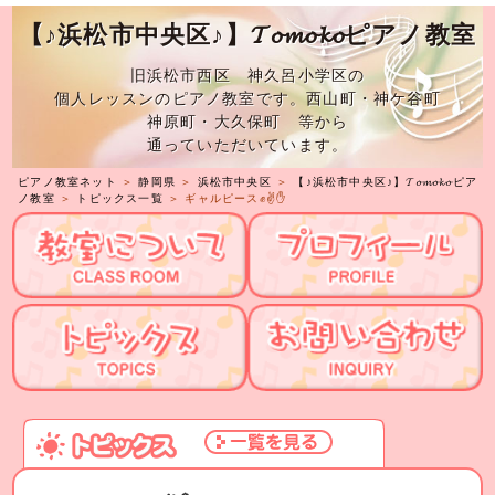
【♪浜松市中央区♪】𝓣𝓸𝓶𝓸𝓴𝓸ピアノ教室
旧浜松市西区 神久呂小学区の
個人レッスンのピアノ教室です。西山町・神ケ谷町
神原町・大久保町 等から
通っていただいています。
ピアノ教室ネット
＞
静岡県
＞
浜松市中央区
＞
【♪浜松市中央区♪】𝓣𝓸𝓶𝓸𝓴𝓸ピア
ノ教室
＞
トピックス一覧
＞ ギャルピース✊️✌️✋️