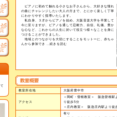
ピアノに初めて触れる小さなお子さんから、大好きな憧れ
の曲にチャレンジしたい大人の方まで、とにかく楽しく丁寧
にわかりやすく指導いたします。
私自身、３才からピアノを始め、大阪音楽大学を卒業して
今に至りますが、ピアノを通して忍耐力、自信、礼儀、豊か
な心など、これからの人生に於いて役立つ様々なことを身に
つけることができました。
地域とのつながりを大切にすることをモットーに、赤ちゃ
んから参加でき
...続きを読む
って
教室所在地
大阪府豊中市
＜岡町・曽根教室＞ 阪急曽根駅
アクセス
り徒歩5分
＜庄内教室＞ 阪急庄内駅より徒
有り