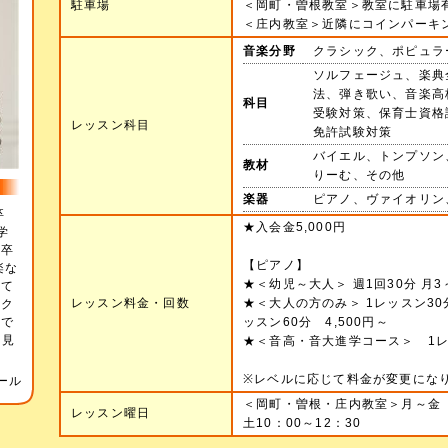
駐車場
＜岡町・曽根教室＞教室に駐車場
＜庄内教室＞近隣にコインパーキ
音楽分野
クラシック、ポピュラ
ソルフェージュ、楽典
法、弾き歌い、音楽高
科目
受験対策、保育士資格
レッスン科目
免許試験対策
バイエル、トンプソン
教材
りーむ、その他
楽器
ピアノ、ヴァイオリン
卒
★入会金5,000円
学
 卒
【ピアノ】
楽な
★＜幼児～大人＞ 週1回30分 月3～
して
レッスン料金・回数
★＜大人の方のみ＞ 1レッスン30
ンク
等で
ッスン60分 4,500円～
を見
★＜音高・音大進学コース＞ 1レッ
※レベルに応じて料金が変更にな
ール
＜岡町・曽根・庄内教室＞月～金 
レッスン曜日
土10：00～12：30