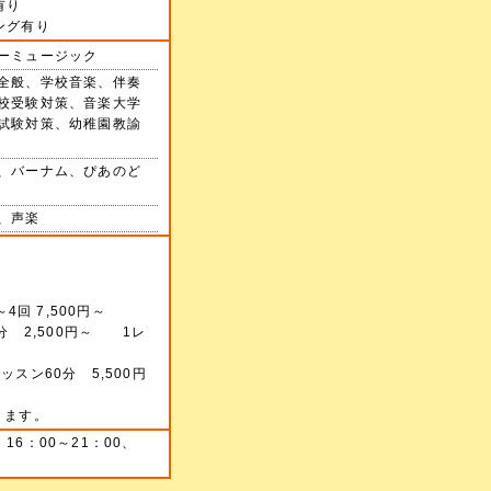
有り
ング有り
ーミュージック
全般、学校音楽、伴奏
校受験対策、音楽大学
試験対策、幼稚園教諭
、バーナム、ぴあのど
、声楽
4回 7,500円～
分 2,500円～ 1レ
スン60分 5,500円
ります。
16：00～21：00、