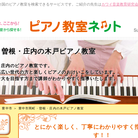
全国のピアノ教室を検索できるサービスです。ご紹介の先生は
カワイ音楽教育研究
・曽根・庄内の木戸ピアノ教室
・庄内のピアノ教室です。
幅広い世代の方と楽しくピアノのおけいこをしています。
音大を目指す方まで講師がわかりやすく指導いたします。
＞
豊中市
＞
豊中市岡町・曽根・庄内の木戸ピアノ教室
とにかく楽しく、丁寧にわかりやすく
す！！