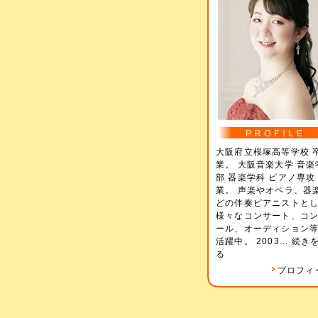
大阪府立桜塚高等学校 
業。 大阪音楽大学 音楽
部 器楽学科 ピアノ専攻
業。 声楽やオペラ、器
どの伴奏ピアニストと
様々なコンサート、コ
ール、オーディション
活躍中。 2003...
続き
る
プロフィ