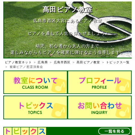
髙田ピアノ教室
広島市西区大宮にあるピアノ教室
ピアノを通して人生を輝かせましょう♪
幼児、初心者から大人の方まで
楽しみながらもピアノを確実に弾けるよう指導します。
ピアノ教室ネット
＞
広島県
＞
広島市西区
＞
髙田ピアノ教室
＞
トピックス一覧
＞ 被爆ピアノ慰霊演奏会