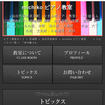
michiko ピアノ教室
♪仙台市若林区蒲町・かすみ町ピアノ教室♪ <生徒さん
の通われている地域> 蒲町、かすみ町、七郷、荒井、伊
在、なないろの里、沖野、南小泉、大和町、、中倉、六丁
の目、文化町・小鶴新田・泉区。
ピアノ教室ネット
＞
宮城県
＞
仙台市若林区
＞
michiko ピアノ教室
＞
トピ
ックス一覧
＞ 「やり抜く✊」