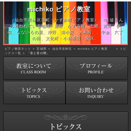
michiko ピアノ教室
♪仙台市若林区蒲町・かすみ町ピアノ教室♪ <生徒さん
の通われている地域> 蒲町、かすみ町、七郷、荒井、伊
在、なないろの里、沖野、南小泉、大和町、、中倉、六丁
の目、文化町・小鶴新田・泉区。
ピアノ教室ネット
＞
宮城県
＞
仙台市若林区
＞
michiko ピアノ教室
＞
トピ
ックス一覧
＞ 「音と音の間」