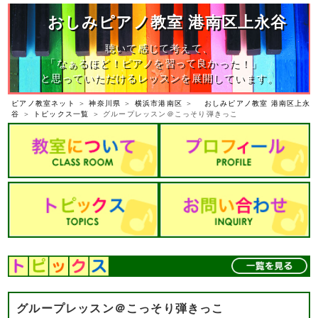
おしみピアノ教室 港南区上永谷
聴いて感じて考えて、
「なぁるほど！ピアノを習って良かった！」
と思っていただけるレッスンを展開しています。
ピアノ教室ネット
＞
神奈川県
＞
横浜市港南区
＞
おしみピアノ教室 港南区上永
谷
＞
トピックス一覧
＞ グループレッスン＠こっそり弾きっこ
グループレッスン＠こっそり弾きっこ