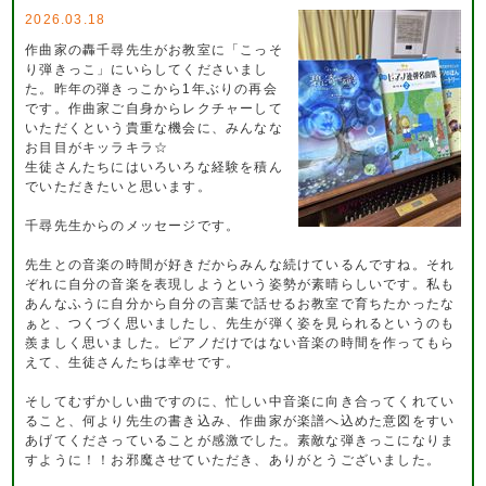
2026.03.18
作曲家の轟千尋先生がお教室に「こっそ
り弾きっこ」にいらしてくださいまし
た。昨年の弾きっこから1年ぶりの再会
です。作曲家ご自身からレクチャーして
いただくという貴重な機会に、みんなな
お目目がキッラキラ☆
生徒さんたちにはいろいろな経験を積ん
でいただきたいと思います。
千尋先生からのメッセージです。
先生との音楽の時間が好きだからみんな続けているんですね。それ
ぞれに自分の音楽を表現しようという姿勢が素晴らしいです。私も
あんなふうに自分から自分の言葉で話せるお教室で育ちたかったな
ぁと、つくづく思いましたし、先生が弾く姿を見られるというのも
羨ましく思いました。ピアノだけではない音楽の時間を作ってもら
えて、生徒さんたちは幸せです。
そしてむずかしい曲ですのに、忙しい中音楽に向き合ってくれてい
ること、何より先生の書き込み、作曲家が楽譜へ込めた意図をすい
あげてくださっていることが感激でした。素敵な弾きっこになりま
すように！！お邪魔させていただき、ありがとうございました。