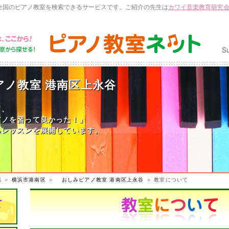
全国のピアノ教室を検索できるサービスです。ご紹介の先生は
カワイ音楽教育研究
ノ教室 港南区上永谷
て、
アノを習って良かった！」
るレッスンを展開しています。
県
＞
横浜市港南区
＞
おしみピアノ教室 港南区上永谷
＞ 教室について