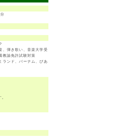
3分
ク
楽、弾き歌い、音楽大学受
園教諭免許試験対策
ミランド、バーナム、ぴあ
り
す。