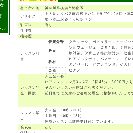
導者
教室所在地
神奈川県横浜市港南区
し
上大岡よりバス南高校または上永谷住宅入口下車
育
アクセス
地下鉄上永谷より徒歩10分
駐車場
有り
ール
生徒数
指導歴
音楽分野
クラシック、ポピュラーミュージッ
ソルフェージュ、楽典全般、学校音
科目
験対策、保育士資格試験対策、幼稚
レッスン科
ピアノスタディ、バスティン、ドレ
目
教材
のどりーむ、ピアノランド、その他
ピアノ
楽器
入会金不要
ピアノレッスン月3～4回 1回45分 8000円よ
レッスン料
その他レッスン形態はご相談ください。
金・回数
前日までに欠席のご連絡の場合は振替をいたしま
火～金 10時～20時
レッスン曜
土曜日 10時～18時
日
体験レッスンは随時受け付けています。
発表会
あり
体験レッス