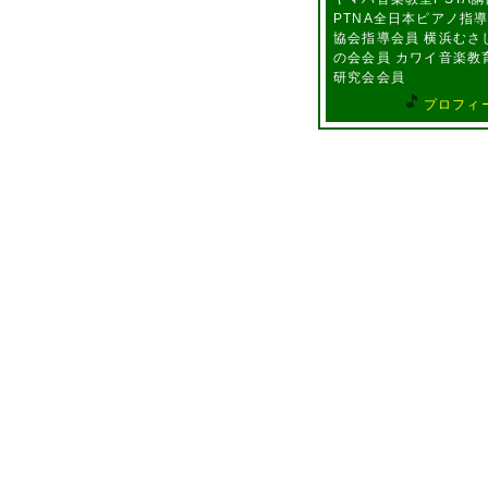
PTNA全日本ピアノ指
協会指導会員 横浜むさ
の会会員 カワイ音楽教
研究会会員
プロフィ